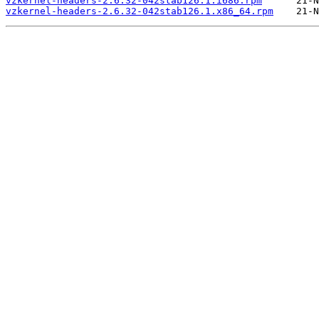
vzkernel-headers-2.6.32-042stab126.1.i686.rpm
vzkernel-headers-2.6.32-042stab126.1.x86_64.rpm