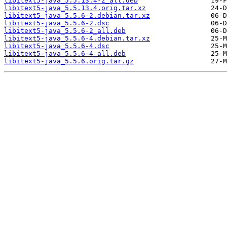
libitext5-java_5.5.13.4-2_all.deb
libitext5-java_5.5.13.4.orig.tar.xz
libitext5-java_5.5.6-2.debian.tar.xz
libitext5-java_5.5.6-2.dsc
libitext5-java_5.5.6-2_all.deb
libitext5-java_5.5.6-4.debian.tar.xz
libitext5-java_5.5.6-4.dsc
libitext5-java_5.5.6-4_all.deb
libitext5-java_5.5.6.orig.tar.gz